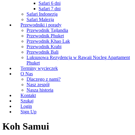
Safari 6 dni
Safari 7 dni
Safari Indonezja
Safari Malezja
Przewodniki i porady
Przewodnik Tajlandia
Przewodnik Phuket
Przewodnik Khao Lak
Przewodnik Krabi
Przewodnik Bali
Luksusowa Rezydencja w Rawaii Nocleg Apartament
Phuket
Terminy wycieczek
O Nas
Dlaczego z nami?
Nasz zespół
Nasza historia
Kontakt
Szukaj
Login
Sign Up
Koh Samui