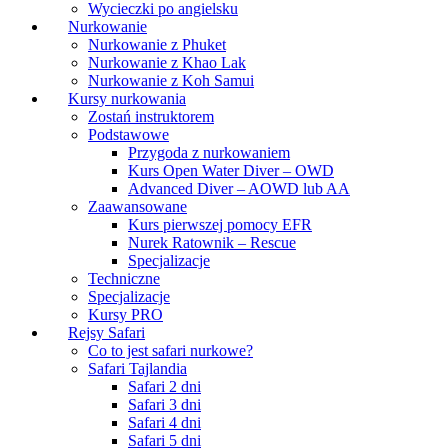
Wycieczki po angielsku
Nurkowanie
Nurkowanie z Phuket
Nurkowanie z Khao Lak
Nurkowanie z Koh Samui
Kursy nurkowania
Zostań instruktorem
Podstawowe
Przygoda z nurkowaniem
Kurs Open Water Diver – OWD
Advanced Diver – AOWD lub AA
Zaawansowane
Kurs pierwszej pomocy EFR
Nurek Ratownik – Rescue
Specjalizacje
Techniczne
Specjalizacje
Kursy PRO
Rejsy Safari
Co to jest safari nurkowe?
Safari Tajlandia
Safari 2 dni
Safari 3 dni
Safari 4 dni
Safari 5 dni