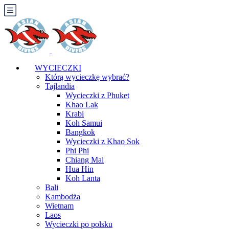
WYCIECZKI
Którą wycieczkę wybrać?
Tajlandia
Wycieczki z Phuket
Khao Lak
Krabi
Koh Samui
Bangkok
Wycieczki z Khao Sok
Phi Phi
Chiang Mai
Hua Hin
Koh Lanta
Bali
Kambodża
Wietnam
Laos
Wycieczki po polsku