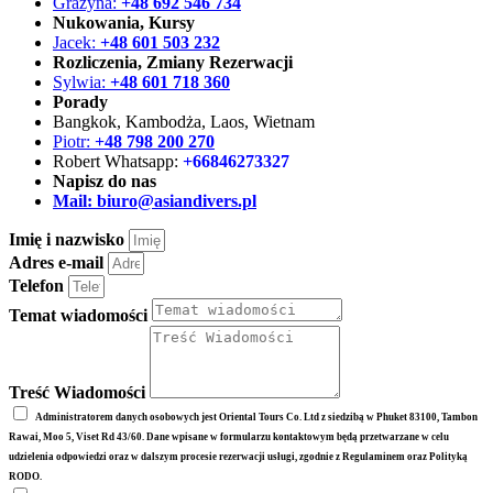
Grażyna:
+48 692 546 734
Nukowania, Kursy
Jacek:
+48 601 503 232
Rozliczenia, Zmiany Rezerwacji
Sylwia:
+48 601 718 360
Porady
Bangkok, Kambodża, Laos, Wietnam
Piotr:
+48 798 200 270
Robert Whatsapp:
+66846273327
Napisz do nas
Mail:
biuro@asiandivers.pl
Imię i nazwisko
Adres e-mail
Telefon
Temat wiadomości
Treść Wiadomości
Administratorem danych osobowych jest Oriental Tours Co. Ltd z siedzibą w Phuket 83100, Tambon
Rawai, Moo 5, Viset Rd 43/60. Dane wpisane w formularzu kontaktowym będą przetwarzane w celu
udzielenia odpowiedzi oraz w dalszym procesie rezerwacji usługi, zgodnie z Regulaminem oraz Polityką
RODO.