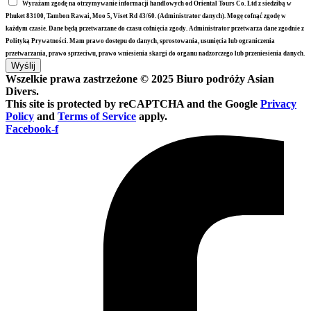
Wyrażam zgodę na otrzymywanie informacji handlowych od Oriental Tours Co. Ltd z siedzibą w
Phuket 83100, Tambon Rawai, Moo 5, Viset Rd 43/60. (Administrator danych). Mogę cofnąć zgodę w
każdym czasie. Dane będą przetwarzane do czasu cofnięcia zgody. Administrator przetwarza dane zgodnie z
Polityką Prywatności. Mam prawo dostępu do danych, sprostowania, usunięcia lub ograniczenia
przetwarzania, prawo sprzeciwu, prawo wniesienia skargi do organu nadzorczego lub przeniesienia danych.
Wyślij
Wszelkie prawa zastrzeżone © 2025 Biuro podróży Asian
Divers.
This site is protected by reCAPTCHA and the Google
Privacy
Policy
and
Terms of Service
apply.
Facebook-f