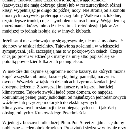
(zazwyczaj nie mają dobrego głosu) lub w restauracyjkach różnej
klasy, wypełniając je długo do późnej nocy. Nie stronią od alkoholu
i nocnych rozrywek, preferując raczej Johny Walkera niż lokalne,
często lepsze trunki, co jest symbolem statusu i mody. Wyjątkiem są
muzułmanie, którzy mimo iż nie są tu tak ortodoksyjni jak w Azji
mniejszej to jednak izolują się w innych klubach.
Jeżeli sami nie zachowujemy się agresywnie, nie musimy obawiać
się nocy w tajskiej dzielnicy. Tajowie są gościnni i w większości
sympatyczni, jeśli zaczepiają nas to w pokojowych celach. Często
chcą po prostu wiedzieć jak mamy na imię albo popisać się że
potrafią powiedzieć kilka zdań po angielsku.
W niektóre dni czynne są ogromne nocne bazary, na których można
kupić wszystko: ubrania, kosmetyki, buty, pamiątki, naczynia,
owoce. Wszędzie w tajskich dzielnicach i zgromadzeniach jest
dostępne jedzenie. Zazwyczaj im tańsze tym lepsze i bardziej
klimatyczne. Tajowie zwykli jadać poza domem, co napędza
koniunkturę pełnej gamy jadłodajni od najtańszych jednodaniowych
wózków lub przyczep motocykli do ekskluzywnych
klimatyzowanych restauracji nie odbiegających ceną i jakością
obsługi od tych z Krakowskiego Przedmieścia.
W jednej z bocznych ulic dużej Phun-Pon Street znajdują się domy
publiczne – jeden obok drugiego. Prostytutki siedzą w witrynie przy