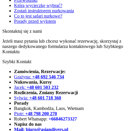
Przewodniki
Którą wycieczkę wybrać?
Zostań instruktorem nurkowania
Co to jest safari nurkowe?
Porady przed wylotem
Skontaktuj się z nami
Jeżeli masz pytania lub chcesz wykonać rezerwację, skorzystaj z
naszego dedykowanego formularza kontaktowego lub Szybkiego
Kontaktu
Szybki Kontakt
Zamówienia, Rezerwacje:
Grażyna:
+48 692 546 734
Nukowania, Kursy
Jacek:
+48 601 503 232
Rozliczenia, Zmiany Rezerwacji
Sylwia:
+48 601 718 360
Porady
Bangkok, Kambodża, Laos, Wietnam
Piotr:
+48 798 200 270
Robert Whatsapp:
+66846273327
Napisz do nas
Mail:
biuro@asiandivers.pl