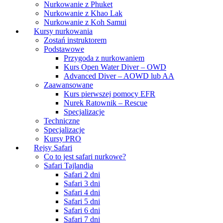
Nurkowanie z Phuket
Nurkowanie z Khao Lak
Nurkowanie z Koh Samui
Kursy nurkowania
Zostań instruktorem
Podstawowe
Przygoda z nurkowaniem
Kurs Open Water Diver – OWD
Advanced Diver – AOWD lub AA
Zaawansowane
Kurs pierwszej pomocy EFR
Nurek Ratownik – Rescue
Specjalizacje
Techniczne
Specjalizacje
Kursy PRO
Rejsy Safari
Co to jest safari nurkowe?
Safari Tajlandia
Safari 2 dni
Safari 3 dni
Safari 4 dni
Safari 5 dni
Safari 6 dni
Safari 7 dni