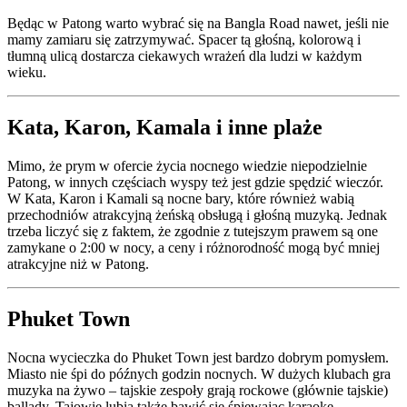
Będąc w Patong warto wybrać się na Bangla Road nawet, jeśli nie
mamy zamiaru się zatrzymywać. Spacer tą głośną, kolorową i
tłumną ulicą dostarcza ciekawych wrażeń dla ludzi w każdym
wieku.
Kata, Karon, Kamala i inne plaże
Mimo, że prym w ofercie życia nocnego wiedzie niepodzielnie
Patong, w innych częściach wyspy też jest gdzie spędzić wieczór.
W Kata, Karon i Kamali są nocne bary, które również wabią
przechodniów atrakcyjną żeńską obsługą i głośną muzyką. Jednak
trzeba liczyć się z faktem, że zgodnie z tutejszym prawem są one
zamykane o 2:00 w nocy, a ceny i różnorodność mogą być mniej
atrakcyjne niż w Patong.
Phuket Town
Nocna wycieczka do Phuket Town jest bardzo dobrym pomysłem.
Miasto nie śpi do późnych godzin nocnych. W dużych klubach gra
muzyka na żywo – tajskie zespoły grają rockowe (głównie tajskie)
ballady. Tajowie lubią także bawić się śpiewając karaoke