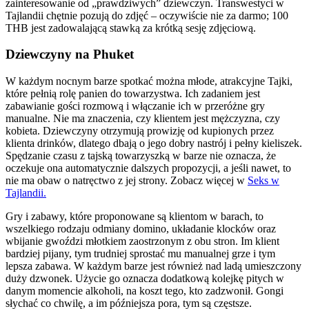
zainteresowanie od „prawdziwych” dziewczyn. Transwestyci w
Tajlandii chętnie pozują do zdjęć – oczywiście nie za darmo; 100
THB jest zadowalającą stawką za krótką sesję zdjęciową.
Dziewczyny na Phuket
W każdym nocnym barze spotkać można młode, atrakcyjne Tajki,
które pełnią rolę panien do towarzystwa. Ich zadaniem jest
zabawianie gości rozmową i włączanie ich w przeróżne gry
manualne. Nie ma znaczenia, czy klientem jest mężczyzna, czy
kobieta. Dziewczyny otrzymują prowizję od kupionych przez
klienta drinków, dlatego dbają o jego dobry nastrój i pełny kieliszek.
Spędzanie czasu z tajską towarzyszką w barze nie oznacza, że
oczekuje ona automatycznie dalszych propozycji, a jeśli nawet, to
nie ma obaw o natręctwo z jej strony. Zobacz więcej w
Seks w
Tajlandii.
Gry i zabawy, które proponowane są klientom w barach, to
wszelkiego rodzaju odmiany domino, układanie klocków oraz
wbijanie gwoździ młotkiem zaostrzonym z obu stron. Im klient
bardziej pijany, tym trudniej sprostać mu manualnej grze i tym
lepsza zabawa. W każdym barze jest również nad ladą umieszczony
duży dzwonek. Użycie go oznacza dodatkową kolejkę pitych w
danym momencie alkoholi, na koszt tego, kto zadzwonił. Gongi
słychać co chwilę, a im późniejsza pora, tym są częstsze.