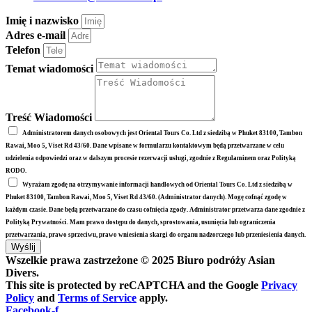
Imię i nazwisko
Adres e-mail
Telefon
Temat wiadomości
Treść Wiadomości
Administratorem danych osobowych jest Oriental Tours Co. Ltd z siedzibą w Phuket 83100, Tambon
Rawai, Moo 5, Viset Rd 43/60. Dane wpisane w formularzu kontaktowym będą przetwarzane w celu
udzielenia odpowiedzi oraz w dalszym procesie rezerwacji usługi, zgodnie z Regulaminem oraz Polityką
RODO.
Wyrażam zgodę na otrzymywanie informacji handlowych od Oriental Tours Co. Ltd z siedzibą w
Phuket 83100, Tambon Rawai, Moo 5, Viset Rd 43/60. (Administrator danych). Mogę cofnąć zgodę w
każdym czasie. Dane będą przetwarzane do czasu cofnięcia zgody. Administrator przetwarza dane zgodnie z
Polityką Prywatności. Mam prawo dostępu do danych, sprostowania, usunięcia lub ograniczenia
przetwarzania, prawo sprzeciwu, prawo wniesienia skargi do organu nadzorczego lub przeniesienia danych.
Wyślij
Wszelkie prawa zastrzeżone © 2025 Biuro podróży Asian
Divers.
This site is protected by reCAPTCHA and the Google
Privacy
Policy
and
Terms of Service
apply.
Facebook-f