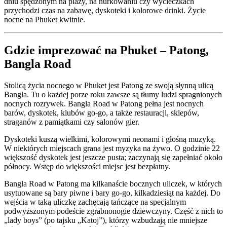
dniu spędzonym na plaży, na nurkowaniu czy wycieczkach
przychodzi czas na zabawę, dyskoteki i kolorowe drinki. Życie
nocne na Phuket kwitnie.
Gdzie imprezować na Phuket – Patong,
Bangla Road
Stolicą życia nocnego w Phuket jest Patong ze swoją słynną ulicą
Bangla. Tu o każdej porze roku zawsze są tłumy ludzi spragnionych
nocnych rozrywek. Bangla Road w Patong pełna jest nocnych
barów, dyskotek, klubów go-go, a także restauracji, sklepów,
straganów z pamiątkami czy salonów gier.
Dyskoteki kuszą wielkimi, kolorowymi neonami i głośną muzyką.
W niektórych miejscach grana jest myzyka na żywo. O godzinie 22
większość dyskotek jest jeszcze pusta; zaczynają się zapełniać około
północy. Wstęp do większości miejsc jest bezpłatny.
Bangla Road w Patong ma kilkanaście bocznych uliczek, w których
usytuowane są bary piwne i bary go-go, kilkadziesiąt na każdej. Do
wejścia w taką uliczkę zachęcają tańczące na specjalnym
podwyższonym podeście zgrabnonogie dziewczyny. Część z nich to
„lady boys” (po tajsku „Katoj”), którzy wzbudzają nie mniejsze