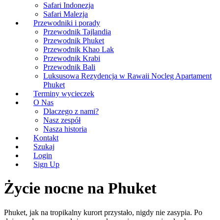
Safari Indonezja
Safari Malezja
Przewodniki i porady
Przewodnik Tajlandia
Przewodnik Phuket
Przewodnik Khao Lak
Przewodnik Krabi
Przewodnik Bali
Luksusowa Rezydencja w Rawaii Nocleg Apartament
Phuket
Terminy wycieczek
O Nas
Dlaczego z nami?
Nasz zespół
Nasza historia
Kontakt
Szukaj
Login
Sign Up
Życie nocne na Phuket
Phuket, jak na tropikalny kurort przystało, nigdy nie zasypia. Po