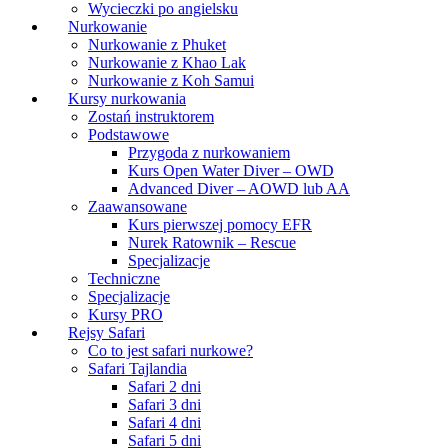
Wycieczki po angielsku
Nurkowanie
Nurkowanie z Phuket
Nurkowanie z Khao Lak
Nurkowanie z Koh Samui
Kursy nurkowania
Zostań instruktorem
Podstawowe
Przygoda z nurkowaniem
Kurs Open Water Diver – OWD
Advanced Diver – AOWD lub AA
Zaawansowane
Kurs pierwszej pomocy EFR
Nurek Ratownik – Rescue
Specjalizacje
Techniczne
Specjalizacje
Kursy PRO
Rejsy Safari
Co to jest safari nurkowe?
Safari Tajlandia
Safari 2 dni
Safari 3 dni
Safari 4 dni
Safari 5 dni