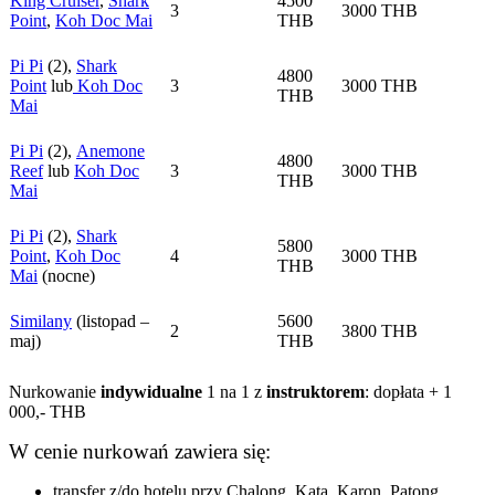
King Cruiser
,
Shark
4500
3
3000 THB
Point
,
Koh Doc Mai
THB
Pi Pi
(2),
Shark
4800
Point
lub
Koh Doc
3
3000 THB
THB
Mai
Pi Pi
(2),
Anemone
4800
Reef
lub
Koh Doc
3
3000 THB
THB
Mai
Pi Pi
(2),
Shark
5800
Point
,
Koh Doc
4
3000 THB
THB
Mai
(nocne)
Similany
(listopad –
5600
2
3800 THB
maj)
THB
Nurkowanie
indywidualne
1 na 1 z
instruktorem
: dopłata + 1
000,- THB
W cenie nurkowań zawiera się:
transfer z/do hotelu przy Chalong, Kata, Karon, Patong.