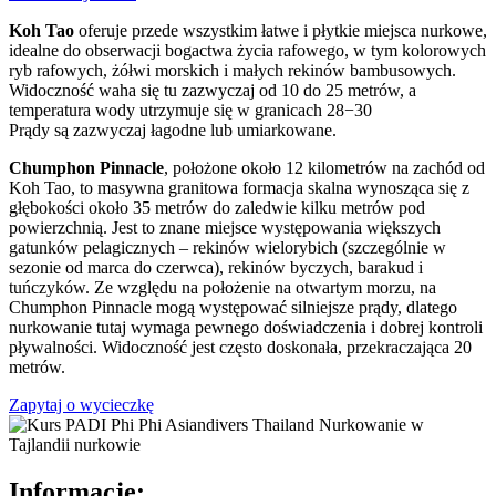
Koh
Tao
oferuje przede wszystkim łatwe i płytkie miejsca nurkowe,
idealne do obserwacji bogactwa życia rafowego, w tym kolorowych
ryb rafowych, żółwi morskich i małych rekinów bambusowych.
Widoczność waha się tu zazwyczaj od 10 do 25 metrów, a
temperatura wody utrzymuje się w granicach 28−30
Prądy są zazwyczaj łagodne lub umiarkowane.
Chumphon
Pinnacle
, położone około 12 kilometrów na zachód od
Koh Tao, to masywna granitowa formacja skalna wynosząca się z
głębokości około 35 metrów do zaledwie kilku metrów pod
powierzchnią. Jest to znane miejsce występowania większych
gatunków pelagicznych – rekinów wielorybich (szczególnie w
sezonie od marca do czerwca), rekinów byczych, barakud i
tuńczyków. Ze względu na położenie na otwartym morzu, na
Chumphon Pinnacle mogą występować silniejsze prądy, dlatego
nurkowanie tutaj wymaga pewnego doświadczenia i dobrej kontroli
pływalności. Widoczność jest często doskonała, przekraczająca 20
metrów.
Zapytaj o wycieczkę
Informacje: