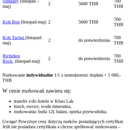
Similany
(listopad –
700
2
5600 THB
maj)
THB
700
Koh Bon
(listopad-maj)
2
5600 THB
THB
Koh Tachai
(listopad-
700
2
do potwierdzenia
maj)
THB
Richelieu
700
2
do potwierdzenia
Rock
(listopad-maj)
THB
Nurkowanie
indywidualne
1/1 z instruktorem: dopłata + 1 000,-
THB
W cenie nurkowań zawiera się:
transfer z/do hotelu w Khao Lak
lunch, owoce, woda mineralna,
nurkowania: butla 12l, balast, opieka przewodnika.
Uwaga! Powyższe ceny dotyczą nurków posiadających certyfikat.
Jeśli nie posiadasz certyfikatu a chcesz spróbować nurkowania –