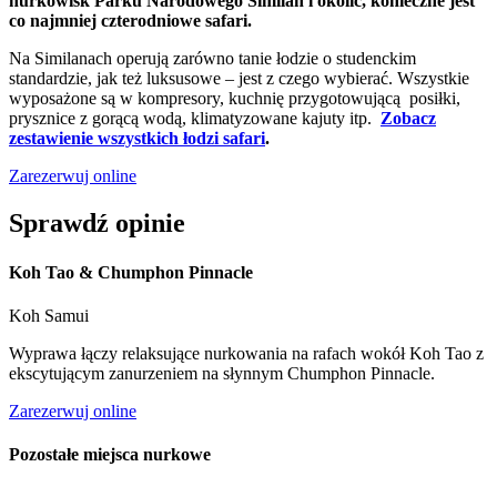
nurkowisk Parku Narodowego Similan i okolic, konieczne jest
co najmniej czterodniowe safari.
Na Similanach operują zarówno tanie łodzie o studenckim
standardzie, jak też luksusowe – jest z czego wybierać. Wszystkie
wyposażone są w kompresory, kuchnię przygotowującą posiłki,
prysznice z gorącą wodą, klimatyzowane kajuty itp.
Zobacz
zestawienie wszystkich łodzi safari
.
Zarezerwuj online
Sprawdź opinie
Koh Tao & Chumphon Pinnacle
Koh Samui
Wyprawa łączy relaksujące nurkowania na rafach wokół Koh Tao z
ekscytującym zanurzeniem na słynnym Chumphon Pinnacle.
Zarezerwuj online
Pozostałe miejsca nurkowe