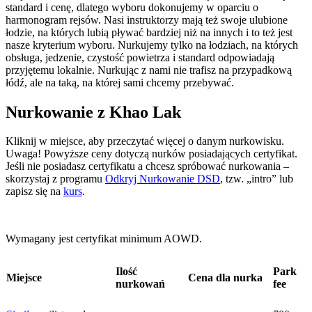
standard i cenę, dlatego wyboru dokonujemy w oparciu o
harmonogram rejsów. Nasi instruktorzy mają też swoje ulubione
łodzie, na których lubią pływać bardziej niż na innych i to też jest
nasze kryterium wyboru. Nurkujemy tylko na łodziach, na których
obsługa, jedzenie, czystość powietrza i standard odpowiadają
przyjętemu lokalnie. Nurkując z nami nie trafisz na przypadkową
łódź, ale na taką, na której sami chcemy przebywać.
Nurkowanie z Khao Lak
Kliknij w miejsce, aby przeczytać więcej o danym nurkowisku.
Uwaga! Powyższe ceny dotyczą nurków posiadających certyfikat.
Jeśli nie posiadasz certyfikatu a chcesz spróbować nurkowania –
skorzystaj z programu
Odkryj Nurkowanie DSD
, tzw. „intro” lub
zapisz się na
kurs
.
Wymagany jest certyfikat minimum AOWD.
Ilość
Park
Miejsce
Cena dla nurka
nurkowań
fee