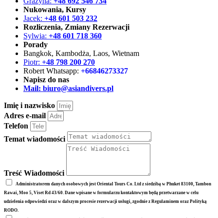
Grażyna:
+48 692 546 734
Nukowania, Kursy
Jacek:
+48 601 503 232
Rozliczenia, Zmiany Rezerwacji
Sylwia:
+48 601 718 360
Porady
Bangkok, Kambodża, Laos, Wietnam
Piotr:
+48 798 200 270
Robert Whatsapp:
+66846273327
Napisz do nas
Mail:
biuro@asiandivers.pl
Imię i nazwisko
Adres e-mail
Telefon
Temat wiadomości
Treść Wiadomości
Administratorem danych osobowych jest Oriental Tours Co. Ltd z siedzibą w Phuket 83100, Tambon
Rawai, Moo 5, Viset Rd 43/60. Dane wpisane w formularzu kontaktowym będą przetwarzane w celu
udzielenia odpowiedzi oraz w dalszym procesie rezerwacji usługi, zgodnie z Regulaminem oraz Polityką
RODO.