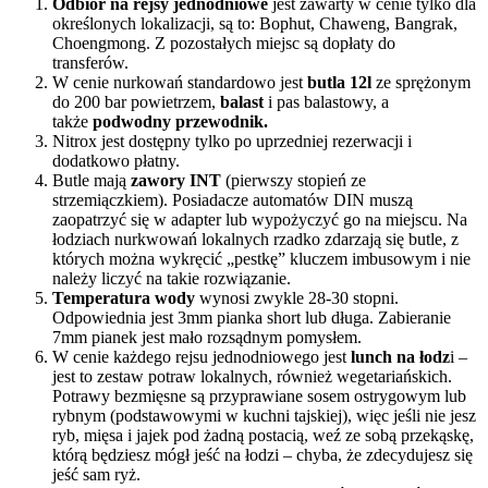
Odbiór na rejsy jednodniowe
jest zawarty w cenie tylko dla
określonych lokalizacji, są to: Bophut, Chaweng, Bangrak,
Choengmong. Z pozostałych miejsc są dopłaty do
transferów.
W cenie nurkowań standardowo jest
butla 12l
ze sprężonym
do 200 bar powietrzem,
balast
i pas balastowy, a
także
podwodny przewodnik.
Nitrox jest dostępny tylko po uprzedniej rezerwacji i
dodatkowo płatny.
Butle mają
zawory INT
(pierwszy stopień ze
strzemiączkiem). Posiadacze automatów DIN muszą
zaopatrzyć się w adapter lub wypożyczyć go na miejscu. Na
łodziach nurkwowań lokalnych rzadko zdarzają się butle, z
których można wykręcić „pestkę” kluczem imbusowym i nie
należy liczyć na takie rozwiązanie.
Temperatura wody
wynosi zwykle 28-30 stopni.
Odpowiednia jest 3mm pianka short lub długa. Zabieranie
7mm pianek jest mało rozsądnym pomysłem.
W cenie każdego rejsu jednodniowego jest
lunch na łodz
i –
jest to zestaw potraw lokalnych, również wegetariańskich.
Potrawy bezmięsne są przyprawiane sosem ostrygowym lub
rybnym (podstawowymi w kuchni tajskiej), więc jeśli nie jesz
ryb, mięsa i jajek pod żadną postacią, weź ze sobą przekąskę,
którą będziesz mógł jeść na łodzi – chyba, że zdecydujesz się
jeść sam ryż.