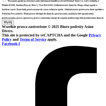
Wyrażam zgodę na otrzymywanie informacji handlowych od Oriental Tours Co. Ltd z siedzibą w
Phuket 83100, Tambon Rawai, Moo 5, Viset Rd 43/60. (Administrator danych). Mogę cofnąć zgodę w
każdym czasie. Dane będą przetwarzane do czasu cofnięcia zgody. Administrator przetwarza dane zgodnie z
Polityką Prywatności. Mam prawo dostępu do danych, sprostowania, usunięcia lub ograniczenia
przetwarzania, prawo sprzeciwu, prawo wniesienia skargi do organu nadzorczego lub przeniesienia danych.
Wyślij
Wszelkie prawa zastrzeżone © 2025 Biuro podróży Asian
Divers.
This site is protected by reCAPTCHA and the Google
Privacy
Policy
and
Terms of Service
apply.
Facebook-f