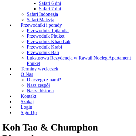
Safari 6 dni
Safari 7 dni
Safari Indonezja
Safari Malezja
Przewodniki i porady
Przewodnik Tajlandia
Przewodnik Phuket
Przewodnik Khao Lak
Przewodnik Krabi
Przewodnik Bali
Luksusowa Rezydencja w Rawaii Nocleg Apartament
Phuket
Terminy wycieczek
O Nas
Dlaczego z nami?
Nasz zespół
Nasza historia
Kontakt
Szukaj
Login
Sign Up
Koh Tao & Chumphon