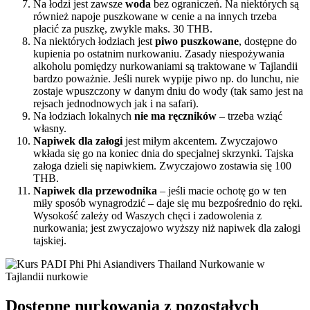
Na łodzi jest zawsze
woda
bez ograniczeń. Na niektórych są
również napoje puszkowane w cenie a na innych trzeba
płacić za puszkę, zwykle maks. 30 THB.
Na niektórych łodziach jest
piwo puszkowane
, dostępne do
kupienia po ostatnim nurkowaniu. Zasady niespożywania
alkoholu pomiędzy nurkowaniami są traktowane w Tajlandii
bardzo poważnie. Jeśli nurek wypije piwo np. do lunchu, nie
zostaje wpuszczony w danym dniu do wody (tak samo jest na
rejsach jednodnowych jak i na safari).
Na łodziach lokalnych
nie ma ręczników
– trzeba wziąć
własny.
Napiwek dla załogi
jest miłym akcentem. Zwyczajowo
wkłada się go na koniec dnia do specjalnej skrzynki. Tajska
załoga dzieli się napiwkiem. Zwyczajowo zostawia się 100
THB.
Napiwek dla przewodnika
– jeśli macie ochotę go w ten
miły sposób wynagrodzić – daje się mu bezpośrednio do ręki.
Wysokość zależy od Waszych chęci i zadowolenia z
nurkowania; jest zwyczajowo wyższy niż napiwek dla załogi
tajskiej.
Dostępne nurkowania z pozostałych