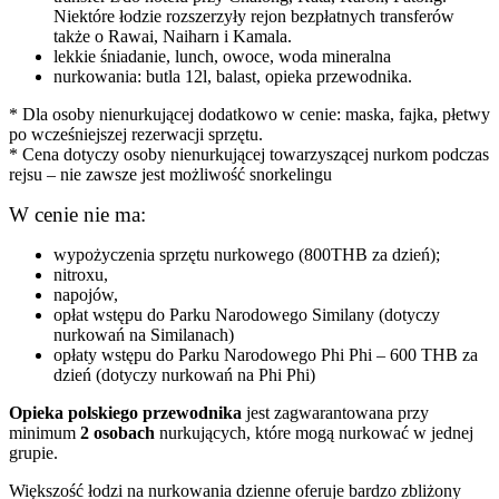
Niektóre łodzie rozszerzyły rejon bezpłatnych transferów
także o Rawai, Naiharn i Kamala.
lekkie śniadanie, lunch, owoce, woda mineralna
nurkowania: butla 12l, balast, opieka przewodnika.
* Dla osoby nienurkującej dodatkowo w cenie: maska, fajka, płetwy
po wcześniejszej rezerwacji sprzętu.
* Cena dotyczy osoby nienurkującej towarzyszącej nurkom podczas
rejsu – nie zawsze jest możliwość snorkelingu
W cenie nie ma:
wypożyczenia sprzętu nurkowego (800THB za dzień);
nitroxu,
napojów,
opłat wstępu do Parku Narodowego Similany (dotyczy
nurkowań na Similanach)
opłaty wstępu do Parku Narodowego Phi Phi – 600 THB za
dzień (dotyczy nurkowań na Phi Phi)
Opieka polskiego przewodnika
jest zagwarantowana przy
minimum
2 osobach
nurkujących, które mogą nurkować w jednej
grupie.
Większość łodzi na nurkowania dzienne oferuje bardzo zbliżony