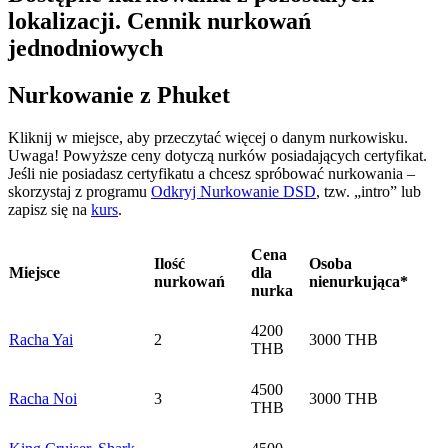
lokalizacji. Cennik nurkowań
jednodniowych
Nurkowanie z Phuket
Kliknij w miejsce, aby przeczytać więcej o danym nurkowisku.
Uwaga! Powyższe ceny dotyczą nurków posiadających certyfikat.
Jeśli nie posiadasz certyfikatu a chcesz spróbować nurkowania –
skorzystaj z programu
Odkryj Nurkowanie DSD
, tzw. „intro” lub
zapisz się na
kurs
.
Cena
Ilość
Osoba
Miejsce
dla
nurkowań
nienurkująca*
nurka
4200
Racha Yai
2
3000 THB
THB
4500
Racha Noi
3
3000 THB
THB