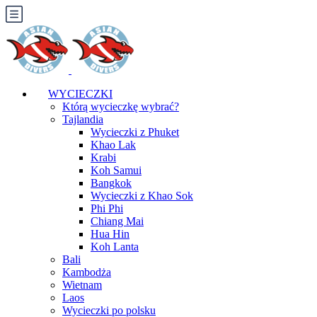
WYCIECZKI
Którą wycieczkę wybrać?
Tajlandia
Wycieczki z Phuket
Khao Lak
Krabi
Koh Samui
Bangkok
Wycieczki z Khao Sok
Phi Phi
Chiang Mai
Hua Hin
Koh Lanta
Bali
Kambodża
Wietnam
Laos
Wycieczki po polsku