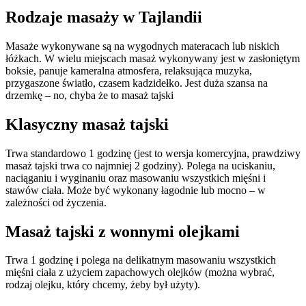
Rodzaje masaży w Tajlandii
Masaże wykonywane są na wygodnych materacach lub niskich
łóżkach. W wielu miejscach masaż wykonywany jest w zasłoniętym
boksie, panuje kameralna atmosfera, relaksująca muzyka,
przygaszone światło, czasem kadzidełko. Jest duża szansa na
drzemkę – no, chyba że to masaż tajski
Klasyczny masaż tajski
Trwa standardowo 1 godzinę (jest to wersja komercyjna, prawdziwy
masaż tajski trwa co najmniej 2 godziny). Polega na uciskaniu,
naciąganiu i wyginaniu oraz masowaniu wszystkich mięśni i
stawów ciała. Może być wykonany łagodnie lub mocno – w
zależności od życzenia.
Masaż tajski z wonnymi olejkami
Trwa 1 godzinę i polega na delikatnym masowaniu wszystkich
mięśni ciała z użyciem zapachowych olejków (można wybrać,
rodzaj olejku, który chcemy, żeby był użyty).