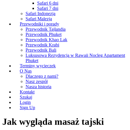
Safari 6 dni
Safari 7 dni
Safari Indonezja
Safari Malezja
Przewodniki i porady
Przewodnik Tajlandia
Przewodnik Phuket
Przewodnik Khao Lak
Przewodnik Krabi
Przewodnik Bali
Luksusowa Rezydencja w Rawaii Nocleg Apartament
Phuket
Terminy wycieczek
O Nas
Dlaczego z nami?
Nasz zespół
Nasza historia
Kontakt
Szukaj
Login
Sign Up
Jak wygląda masaż tajski