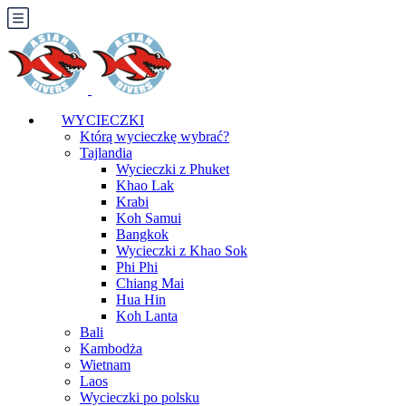
WYCIECZKI
Którą wycieczkę wybrać?
Tajlandia
Wycieczki z Phuket
Khao Lak
Krabi
Koh Samui
Bangkok
Wycieczki z Khao Sok
Phi Phi
Chiang Mai
Hua Hin
Koh Lanta
Bali
Kambodża
Wietnam
Laos
Wycieczki po polsku