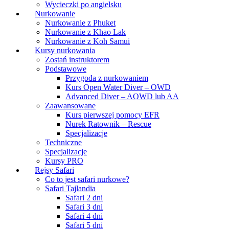
Wycieczki po angielsku
Nurkowanie
Nurkowanie z Phuket
Nurkowanie z Khao Lak
Nurkowanie z Koh Samui
Kursy nurkowania
Zostań instruktorem
Podstawowe
Przygoda z nurkowaniem
Kurs Open Water Diver – OWD
Advanced Diver – AOWD lub AA
Zaawansowane
Kurs pierwszej pomocy EFR
Nurek Ratownik – Rescue
Specjalizacje
Techniczne
Specjalizacje
Kursy PRO
Rejsy Safari
Co to jest safari nurkowe?
Safari Tajlandia
Safari 2 dni
Safari 3 dni
Safari 4 dni
Safari 5 dni