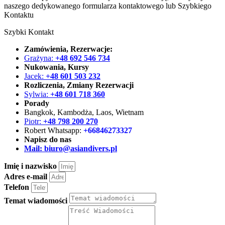
naszego dedykowanego formularza kontaktowego lub Szybkiego
Kontaktu
Szybki Kontakt
Zamówienia, Rezerwacje:
Grażyna:
+48 692 546 734
Nukowania, Kursy
Jacek:
+48 601 503 232
Rozliczenia, Zmiany Rezerwacji
Sylwia:
+48 601 718 360
Porady
Bangkok, Kambodża, Laos, Wietnam
Piotr:
+48 798 200 270
Robert Whatsapp:
+66846273327
Napisz do nas
Mail:
biuro@asiandivers.pl
Imię i nazwisko
Adres e-mail
Telefon
Temat wiadomości