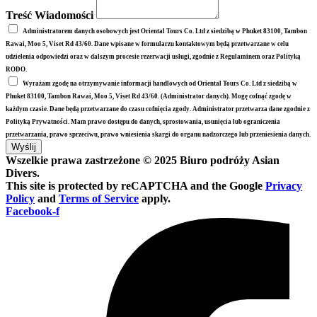
Treść Wiadomości
Administratorem danych osobowych jest Oriental Tours Co. Ltd z siedzibą w Phuket 83100, Tambon
Rawai, Moo 5, Viset Rd 43/60. Dane wpisane w formularzu kontaktowym będą przetwarzane w celu
udzielenia odpowiedzi oraz w dalszym procesie rezerwacji usługi, zgodnie z Regulaminem oraz Polityką
RODO.
Wyrażam zgodę na otrzymywanie informacji handlowych od Oriental Tours Co. Ltd z siedzibą w
Phuket 83100, Tambon Rawai, Moo 5, Viset Rd 43/60. (Administrator danych). Mogę cofnąć zgodę w
każdym czasie. Dane będą przetwarzane do czasu cofnięcia zgody. Administrator przetwarza dane zgodnie z
Polityką Prywatności. Mam prawo dostępu do danych, sprostowania, usunięcia lub ograniczenia
przetwarzania, prawo sprzeciwu, prawo wniesienia skargi do organu nadzorczego lub przeniesienia danych.
Wyślij
Wszelkie prawa zastrzeżone © 2025 Biuro podróży Asian
Divers.
This site is protected by reCAPTCHA and the Google
Privacy
Policy
and
Terms of Service
apply.
Facebook-f