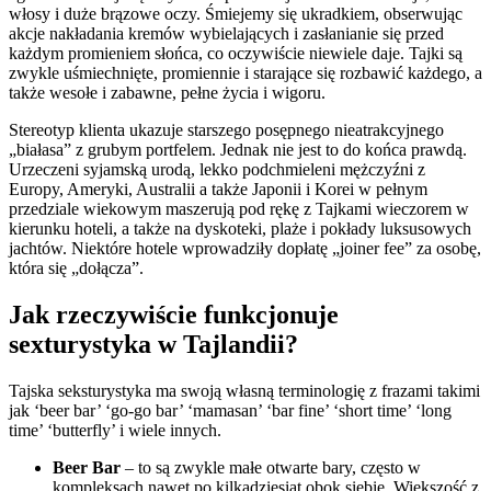
włosy i duże brązowe oczy. Śmiejemy się ukradkiem, obserwując
akcje nakładania kremów wybielających i zasłanianie się przed
każdym promieniem słońca, co oczywiście niewiele daje. Tajki są
zwykle uśmiechnięte, promiennie i starające się rozbawić każdego, a
także wesołe i zabawne, pełne życia i wigoru.
Stereotyp klienta ukazuje starszego posępnego nieatrakcyjnego
„białasa” z grubym portfelem. Jednak nie jest to do końca prawdą.
Urzeczeni syjamską urodą, lekko podchmieleni mężczyźni z
Europy, Ameryki, Australii a także Japonii i Korei w pełnym
przedziale wiekowym maszerują pod rękę z Tajkami wieczorem w
kierunku hoteli, a także na dyskoteki, plaże i pokłady luksusowych
jachtów. Niektóre hotele wprowadziły dopłatę „joiner fee” za osobę,
która się „dołącza”.
Jak rzeczywiście funkcjonuje
sexturystyka w Tajlandii?
Tajska seksturystyka ma swoją własną terminologię z frazami takimi
jak ‘beer bar’ ‘go-go bar’ ‘mamasan’ ‘bar fine’ ‘short time’ ‘long
time’ ‘butterfly’ i wiele innych.
Beer Bar
– to są zwykle małe otwarte bary, często w
kompleksach nawet po kilkadziesiąt obok siebie. Większość z