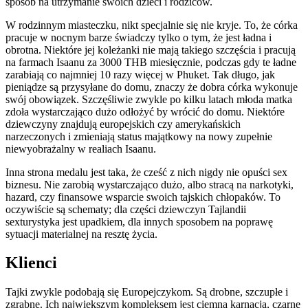
sposób na utrzymanie swoich dzieci i rodziców.
W rodzinnym miasteczku, nikt specjalnie się nie kryje. To, że córka
pracuje w nocnym barze świadczy tylko o tym, że jest ładna i
obrotna. Niektóre jej koleżanki nie mają takiego szczęścia i pracują
na farmach Isaanu za 3000 THB miesięcznie, podczas gdy te ładne
zarabiają co najmniej 10 razy więcej w Phuket. Tak długo, jak
pieniądze są przysyłane do domu, znaczy że dobra córka wykonuje
swój obowiązek. Szczęśliwie zwykle po kilku latach młoda matka
zdoła wystarczająco dużo odłożyć by wrócić do domu. Niektóre
dziewczyny znajdują europejskich czy amerykańskich
narzeczonych i zmieniają status majątkowy na nowy zupełnie
niewyobrażalny w realiach Isaanu.
Inna strona medalu jest taka, że cześć z nich nigdy nie opuści sex
biznesu. Nie zarobią wystarczająco dużo, albo stracą na narkotyki,
hazard, czy finansowe wsparcie swoich tajskich chłopaków. To
oczywiście są schematy; dla części dziewczyn Tajlandii
sexturystyka jest upadkiem, dla innych sposobem na poprawę
sytuacji materialnej na resztę życia.
Klienci
Tajki zwykle podobają się Europejczykom. Są drobne, szczupłe i
zgrabne. Ich największym kompleksem jest ciemna karnacja, czarne