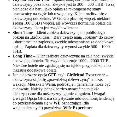
dziewczyny poza lokal. Zwykle jest to 300 – 500 THB. To są
pieniądze dla baru, jako opłata za rekompensatę straty
pracownicy na część lub resztę nocy. Klient rozlicza się z
dziewczyną oddzielnie. W Go Go płaci się więcej, niektóre
żądają 100 USD i więcej, ale wówczas normalnie opłata dla
dziewczyny i baru jest zwykle wliczona.
Short Time
– klient zabiera dziewczynę do pobliskiego
pokoju na „krótki czas”. Bary często mają „pokoje” do celów
„short time” na zapleczu, zwykle udostępniane za dodatkową
opłatą. Zapłata dla dziewczyny wynosi zwykle 500 – 1000
THB.
Long Time
– Klient zabiera dziewczynę na całą noc, zwykle
do swojego hotelu. To zwykle kosztuje 1000 – 2000 THB.
Niektóre hotele nie zgadzają się na tajskie przyjaciółki, albo
inkasują dodatkową opłatę.
Istnieje jeszcze opcja
GFE
czyli
Girlfriend Experience
–
dziewczyna staje się „prawdziwą dziewczyną” na czas
wakacji. Mieszka z Wami, podróżuje i generalnie może być
cudownie. Należy jednak bardzo uważać na to jakże
niebezpieczne dla mężczyzny igranie z ogniem. Uwaga!
Uwaga! Opcja GFE ma statystycznie udowodnioną tendencję
do przekształcania się w
WE
oznaczającą (dla
wtajemniczonych) prawdziwe
Wife Experience