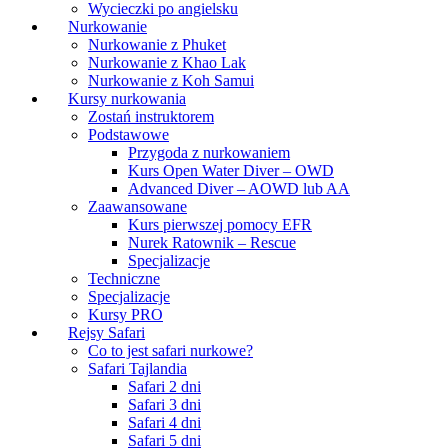
Wycieczki po angielsku
Nurkowanie
Nurkowanie z Phuket
Nurkowanie z Khao Lak
Nurkowanie z Koh Samui
Kursy nurkowania
Zostań instruktorem
Podstawowe
Przygoda z nurkowaniem
Kurs Open Water Diver – OWD
Advanced Diver – AOWD lub AA
Zaawansowane
Kurs pierwszej pomocy EFR
Nurek Ratownik – Rescue
Specjalizacje
Techniczne
Specjalizacje
Kursy PRO
Rejsy Safari
Co to jest safari nurkowe?
Safari Tajlandia
Safari 2 dni
Safari 3 dni
Safari 4 dni
Safari 5 dni