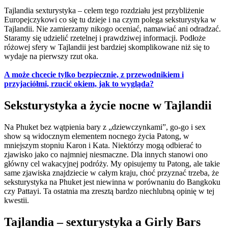
Tajlandia sexturystyka – celem tego rozdziału jest przybliżenie
Europejczykowi co się tu dzieje i na czym polega seksturystyka w
Tajlandii. Nie zamierzamy nikogo oceniać, namawiać ani odradzać.
Staramy się udzielić rzetelnej i prawdziwej informacji. Podłoże
różowej sfery w Tajlandii jest bardziej skomplikowane niż się to
wydaje na pierwszy rzut oka.
A może chcecie tylko bezpiecznie, z przewodnikiem i
przyjaciółmi, rzucić okiem, jak to wygląda?
Seksturystyka a życie nocne w Tajlandii
Na Phuket bez wątpienia bary z „dziewczynkami”, go-go i sex
show są widocznym elementem nocnego życia Patong, w
mniejszym stopniu Karon i Kata. Niektórzy mogą odbierać to
zjawisko jako co najmniej niesmaczne. Dla innych stanowi ono
główny cel wakacyjnej podróży. My opisujemy tu Patong, ale takie
same zjawiska znajdziecie w całym kraju, choć przyznać trzeba, że
seksturystyka na Phuket jest niewinna w porównaniu do Bangkoku
czy Pattayi. Ta ostatnia ma zresztą bardzo niechlubną opinię w tej
kwestii.
Tajlandia – sexturystyka a Girly Bars