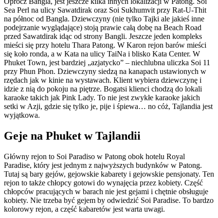
Oprócz Bangla, jest jeszcze kilka innych lokalizacji w Patong. Soi
Sea Perl na ulicy Sawatdirak oraz Soi Sukhumvit przy Rat-U-Thit
na północ od Bangla. Dziewczyny (nie tylko Tajki ale jakieś inne
podejrzanie wyglądające) stoją prawie całą dobę na Beach Road
przed Sawatdirak idąc od strony Bangli. Jeszcze jeden kompleks
mieści się przy hotelu Thara Patong. W Karon rejon barów mieści
się koło ronda, a w Kata na ulicy TaiNa i blisko Kata Center. W
Phuket Town, jest bardziej „azjatycko” – niechlubna uliczka Soi 11
przy Phun Phon. Dziewczyny siedzą na kanapach ustawionych w
rzędach jak w kinie na wystawach. Klient wybiera dziewczynę i
idzie z nią do pokoju na piętrze. Bogatsi klienci chodzą do lokali
karaoke takich jak Pink Lady. To nie jest zwykłe karaoke jakich
setki w Azji, gdzie się tylko je, pije i śpiewa… no cóż, Tajlandia jest
wyjątkowa.
Geje na Phuket w Tajlandii
Główny rejon to Soi Paradiso w Patong obok hotelu Royal
Paradise, który jest jednym z najwyższych budynków w Patong.
Tutaj są bary gejów, gejowskie kabarety i gejowskie pensjonaty. Ten
rejon to także chłopcy gotowi do wynajęcia przez kobiety. Część
chłopców pracujących w barach nie jest gejami i chętnie obsługuje
kobiety. Nie trzeba być gejem by odwiedzić Soi Paradise. To bardzo
kolorowy rejon, a część kabaretów jest warta uwagi.