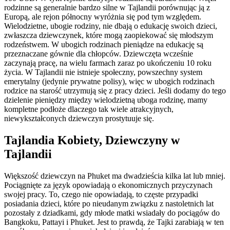
rodzinne są generalnie bardzo silne w Tajlandii porównując ją z
Europą, ale rejon północny wyróżnia się pod tym względem.
Wielodzietne, ubogie rodziny, nie dbają o edukację swoich dzieci,
zwłaszcza dziewczynek, które mogą zaopiekować się młodszym
rodzeństwem. W ubogich rodzinach pieniądze na edukację są
przeznaczane gównie dla chłopców. Dziewczęta wcześnie
zaczynają pracę, na wielu farmach zaraz po ukończeniu 10 roku
życia. W Tajlandii nie istnieje społeczny, powszechny system
emerytalny (jedynie prywatne polisy), więc w ubogich rodzinach
rodzice na starość utrzymują się z pracy dzieci. Jeśli dodamy do tego
dzielenie pieniędzy między wielodzietną uboga rodzinę, mamy
kompletne podłoże dlaczego tak wiele atrakcyjnych,
niewykształconych dziewczyn prostytuuje się.
Tajlandia Kobiety, Dziewczyny w
Tajlandii
Większość dziewczyn na Phuket ma dwadzieścia kilka lat lub mniej.
Pociągnięte za język opowiadają o ekonomicznych przyczynach
swojej pracy. To, czego nie opowiadają, to częste przypadki
posiadania dzieci, które po nieudanym związku z nastoletnich lat
pozostały z dziadkami, gdy młode matki wsiadały do pociągów do
Bangkoku, Pattayi i Phuket. Jest to prawdą, że Tajki zarabiają w ten