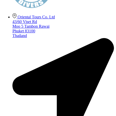
Oriental Tours Co. Ltd
43/60 Viset Rd
Moo 5 Tambon Rawai
Phuket 83100
Thailand