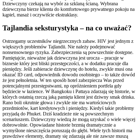
Dziewczyny czekają na wybór za szklaną ścianą. Wybrana
dziewczyna bierze klienta do komfortowego prywatnego pokoju na
kąpiel, masaż i oczywiście ekstraklasy.
Tajlandia seksturystyka – na co uważać?
Ostrzegamy uczestników niegrzecznych zabaw. HIV jest jednym z
większych problemów Tajlandii. Nie należy podejmować
nonsensownego ryzyka. Zabezpieczenia są powszechnie dostępne.
Pamiętajcie, nieważne jak dziewczyna jest urocza – pracuje w
biznesie który jest bliski przestępczości, a w dodatku pracuje dla
pieniędzy. Jeśli zabieracie dziewczynę do hotelu, zwykle musi ona
okazać ID card, odpowiednik dowodu osobistego – to także dowód
że jest pełnoletnia. W ten sposób hotel zabezpiecza Was przed
potencjalnymi przestępstwami, np opróżnieniem portfela gdy
będziecie w łazience. W Bangkoku i Pattaya zdarzają się historie, w
których ostatnią rzeczą jaką pamięta klient jest dziwny smak drinka.
Rano boli okrutnie głowa i zwykle nie ma wartościowych
przedmiotów, kart kredytowych i pieniędzy. Kiedyś takie problemy
przyjadą do Phuket. Dziś kradzieże nie są powszechnym
scenariuszem. Dziewczyny wiedzą że mogą uzyskać o wiele więcej
dobrowolnie. Opowiadane historie brzmią dramatycznie a
wymyślone nieszczęścia poruszają do głębi. Wiele tych historii ma
prawdziwe elementy, dramaty się zdarzają ale nie zawsze muszą