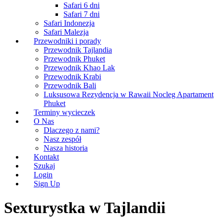
Safari 6 dni
Safari 7 dni
Safari Indonezja
Safari Malezja
Przewodniki i porady
Przewodnik Tajlandia
Przewodnik Phuket
Przewodnik Khao Lak
Przewodnik Krabi
Przewodnik Bali
Luksusowa Rezydencja w Rawaii Nocleg Apartament
Phuket
Terminy wycieczek
O Nas
Dlaczego z nami?
Nasz zespół
Nasza historia
Kontakt
Szukaj
Login
Sign Up
Sexturystka w Tajlandii