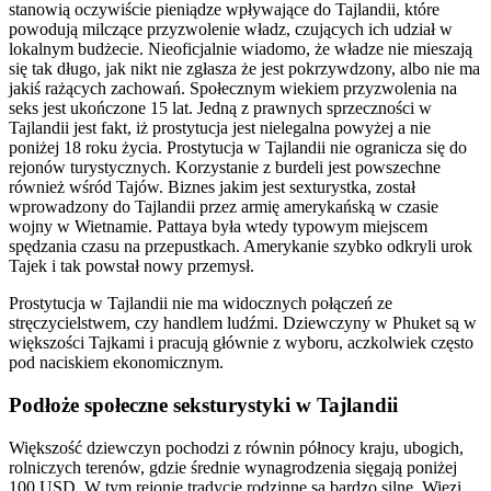
stanowią oczywiście pieniądze wpływające do Tajlandii, które
powodują milczące przyzwolenie władz, czujących ich udział w
lokalnym budżecie. Nieoficjalnie wiadomo, że władze nie mieszają
się tak długo, jak nikt nie zgłasza że jest pokrzywdzony, albo nie ma
jakiś rażących zachowań. Społecznym wiekiem przyzwolenia na
seks jest ukończone 15 lat. Jedną z prawnych sprzeczności w
Tajlandii jest fakt, iż prostytucja jest nielegalna powyżej a nie
poniżej 18 roku życia. Prostytucja w Tajlandii nie ogranicza się do
rejonów turystycznych. Korzystanie z burdeli jest powszechne
również wśród Tajów. Biznes jakim jest sexturystka, został
wprowadzony do Tajlandii przez armię amerykańską w czasie
wojny w Wietnamie. Pattaya była wtedy typowym miejscem
spędzania czasu na przepustkach. Amerykanie szybko odkryli urok
Tajek i tak powstał nowy przemysł.
Prostytucja w Tajlandii nie ma widocznych połączeń ze
stręczycielstwem, czy handlem ludźmi. Dziewczyny w Phuket są w
większości Tajkami i pracują głównie z wyboru, aczkolwiek często
pod naciskiem ekonomicznym.
Podłoże społeczne seksturystyki w Tajlandii
Większość dziewczyn pochodzi z równin północy kraju, ubogich,
rolniczych terenów, gdzie średnie wynagrodzenia sięgają poniżej
100 USD. W tym rejonie tradycje rodzinne są bardzo silne. Więzi