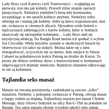
Lady Boys czyli Katoeys czyli Transwestyci – wyglądają na
pierwszy rzut oka jak kobiety. Przeszli różne stopnie operacji
plastycznych. Niektórzy (niektóre?) biorą leki hormonalne,
uwypuklając w ten sposób kobiece atrybuty. Niektórzy tylko
ubierają sie i malują jak kobiety. Jedni są łatwo rozpoznawalni, inni
nie, zwłaszcza w ciemnych ulicach. Słyszałem wiele historii o
mężczyznach zabierających z barów kobiety, które w hotelach
okazywały się niezupełnie kobietami… Lady Boys stali się
turystyczną atrakcją. Na Bangla Road można ich spotkać u wylotu
Soi Crocodile. Wielu turystów zasiada w okolicznych barach by
obserwować ich tańce na stołach. Można także się z nimi
sfotografować, oczywiście nie za darmo. Inne miejsce to Simon
Cabaret na południowym końcu Patong na drodze do Karon. To
prosty ale dobrze zrobiony show, z transwestytami w kostiumach
odgrywających dramaty mimiczne. Będziecie zdumieni odkrywając
że nie są kobietami.
Tajlandia seks masaż
Masaże na otwartą przestrzenią i zasłonkami są zawsze „tylko”
masażem. Niektóre, z pokojami, zwłaszcza w Patong, oferują masaż
z happy endem za dopłatą. Najbardziej znanym jest masaż Christin
Massage, duży różowy budynek na ulicy Rat-U-Thit na południe od
Bangla. Ten salon masażu oferuje wysokiej jakości seks usługi.