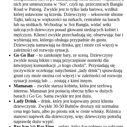
nich jest umieszczona w ‘Soi’, czyli np. przecznicach Bangla
Road w Patong. Zwykle jest to tylko lada barowa, wzdłuż
której ustawione są krzesła. Dziewczyny – seksownie ubrane
Tajki, tańczą w większości na rurkach, centralnie na barach
lub na stolikach. Wchodząc w Soi Bangla, widać setki
tańczących dziewczyn ponad głowami siedzących kobiet i
mężczyzn. Klienci zwykle przechadzają się, obserwując bar i
wybierają ten, którego obsługa przypadnie do gustu.
Dziewczęta namawiają na drinka, grę i może coś więcej w
zależności od rozwoju sytuacji.
Go Go Bar
– to zamknięte bary, ze sceną. Dziewczyny
zwykle noszą bikini i mają przyczepione numerki dla
łatwiejszej komunikacji „o kogo chodzi”. Przysiadają się
(oczywiście oczekując natychmiast „lady drink”) sprawdzają
grunt czy może można coś więcej i w zależności od rozwoju
sytuacji zostają lub … zostają z kimś innym.
Mamasan
– zwykle starsza kobieta, która jest szefową
interesu. Mamasan jest postacią obecna tylko w dużych
barach i Go Go. Sama zwykle tez jest duża.
Lady Drink
– drink, który jest kupowany przez klienta
dziewczynie. Zwykle 30-50 Bahtów droższy niż normalna
cena tego baru, albo po prostu sok w cenie whisky. Różnica
stanowi napiwek dla dziewczyny, więc dziewczyny potrafią
naprawdę dużo wypić.
Pay bar
lub
Bar Fine
– opłata, którą bar pobiera za zabranie