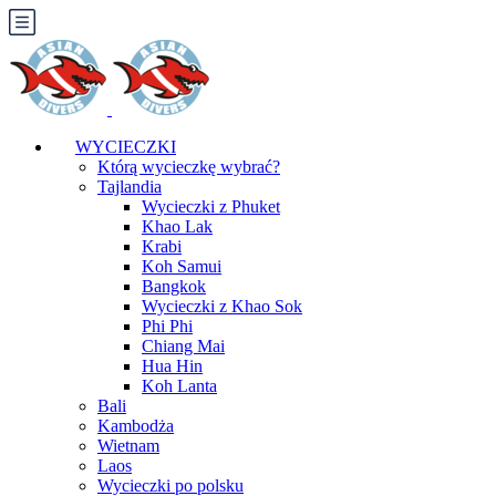
WYCIECZKI
Którą wycieczkę wybrać?
Tajlandia
Wycieczki z Phuket
Khao Lak
Krabi
Koh Samui
Bangkok
Wycieczki z Khao Sok
Phi Phi
Chiang Mai
Hua Hin
Koh Lanta
Bali
Kambodża
Wietnam
Laos
Wycieczki po polsku