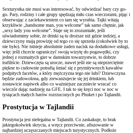
Sexturystka nie musi was interesować, by odwiedzać bary czy go-
go. Pary, rodziny i całe grupy spędzają miło czas wieczorami, pijąc i
obserwując z zaciekawieniem co tam się wyrabia. Tajki witają
krzykliwie „handsome man, you welcome” tak samo chętnie, jak
„sexy lady you welcome”. Staje się to zrozumiałe, jeśli
uświadomimy sobie, że drinki są tu droższe niż gdzie indziej, a
dziewczyny mają prowizję od tego co się sprzeda (cokolwiek by to
nie było). Nie istnieje absolutnie żaden nacisk na dodatkowe usługi,
więc jeśli chcecie ograniczyć swoją wizytę do pogawędki, czy
jednej z rozmaitych gier w damskim towarzystwie, to dobrze
trafiliście. Dziewczęta są urocze, nawet jeśli nie są nieprzeciętnie
piękne to cudownie potrafią śmiać się z prymitywnych kawałów
podpitych facetów, a który mężczyzna tego nie lubi? Dziewczyna
będzie zadowolona, gdy zrewanżujecie się jej drinkiem, lub
zostawicie napiwek albo co ważniejsze zaczniecie wracać co
wieczór dając nadzieję na GFE. I tak to się kręci noc w noc w
tysiącach małych barów rozrzuconych po Phuket i po Tajlandii.
Prostytucja w Tajlandii
Prostytucja jest nielegalna w Tajlandii. Co zaskakuje, to brak
jakiegokolwiek skrycia, a wręcz przeciwnie, afiszowanie w
najbardziej uczęszczanych miejscach turystycznych. Podłoże