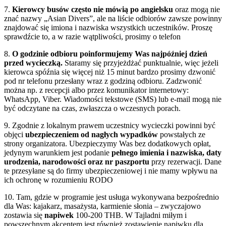
7.
Kierowcy busów często nie mówią po angielsku
oraz mogą nie
znać nazwy „Asian Divers”, ale na liście odbiorów zawsze powinny
znajdować się imiona i nazwiska wszystkich uczestników. Proszę
sprawdźcie to, a w razie wątpliwości, prosimy o telefon
8.
O godzinie odbioru poinformujemy Was najpóźniej dzień
przed wycieczką.
Staramy się przyjeżdżać punktualnie, więc jeżeli
kierowca spóźnia się więcej niż 15 minut bardzo prosimy dzwonić
pod nr telefonu przesłany wraz z godziną odbioru. Zadzwonić
można np. z recepcji albo przez komunikator internetowy:
WhatsApp, Viber. Wiadomości tekstowe (SMS) lub e-mail mogą nie
być odczytane na czas, zwłaszcza o wczesnych porach.
9. Zgodnie z lokalnym prawem uczestnicy wycieczki powinni być
objęci
ubezpieczeniem od nagłych wypadków
powstałych ze
strony organizatora. Ubezpieczymy Was bez dodatkowych opłat,
jedynym warunkiem jest podanie
pełnego
imienia i nazwiska, daty
urodzenia, narodowości oraz nr paszportu
przy rezerwacji. Dane
te przesyłane są do firmy ubezpieczeniowej i nie mamy wpływu na
ich ochronę w rozumieniu RODO
10. Tam, gdzie w programie jest usługa wykonywana bezpośrednio
dla Was: kajakarz, masażysta, karmienie słonia – zwyczajowo
zostawia się
napiwek
100-200 THB. W Tajladni miłym i
powszechnym akcentem jest również zostawienie napiwku dla