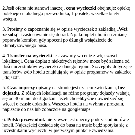
2.Jeśli oferta nie stanowi inaczej,
cena wycieczki
obejmuje: opiekę
polskiego i lokalnego przewodnika, 1 posiłek, wszelkie bilety
wstępu.
3. Prosimy o zapoznanie się w opisie wycieczek z zakładką „
Weź
ze sobą
” i zastosowanie się do rad. Np. komplet ubrań na zmianę
poprawia komfort, gdy spoceni po dżungli wsiądziecie do
klimatyzowanego busa.
4.
Transfer na wycieczki
jest zawarty w cenie z większości
lokalizacji. Cena dopłat z niektórych rejonów może być zależna od
ilości uczestników wycieczki z danego rejonu. Szczegóły dotyczące
transferów z/do hotelu znajdują się w opisie programów w zakładce
„dojazd”.
5.
Czas imprezy
opisany na stronie jest czasem zwiedzania,
bez
dojazdu
. Z różnych lokalizacji na różne programy dojazdy wahają
się od 30 minut do 3 godzin. Jeżeli chcielibyście dowiedzieć się
więcej o czasie dojazdu z Waszego hotelu na wybrany program,
napiszcie do nas lub zobaczcie na googlemaps.
6.
Polski przewodnik
nie zawsze jest obecny podczas odbiorów z
hoteli. Najczęściej dosiada się do busa na trasie bądź spotyka się z
uczestnikami wycieczki w pierwszym punkcie zwiedzania.