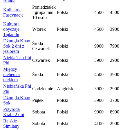
Bonda
Poniedziałek
Kulinarne
- grupa min.
Polski
4500
4500
Fascynacje
10 osób
Kultura i
obyczaje
Wtorek
Polski
4500
3900
Tajlandii
Dżungla Khao
Środa-
Sok 2 dni z
Polski
9900
7900
Czwartek
jeziorem
Niebiańska Phi
Czwartek
Polski
3900
2900
Phi
Między
niebem a
Środa
Polski
4500
3900
piekłem
Niebiańska Phi
Codziennie
Angielski
3900
2900
Phi
Dżungla Khao
Piątek
Polski
3900
3700
Sok
Przyroda
Sobota
Polski
9900
8900
Krabi 2 dni
Rajskie
Sobota
Polski
4100
2900
Similany