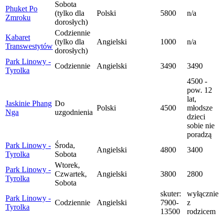
Sobota
Phuket Po
(tylko dla
Polski
5800
n/a
Zmroku
dorosłych)
Codziennie
Kabaret
(tylko dla
Angielski
1000
n/a
Transwestytów
dorosłych)
Park Linowy -
Codziennie
Angielski
3490
3490
Tyrolka
4500 -
pow. 12
lat,
Jaskinie Phang
Do
Polski
4500
młodsze
Nga
uzgodnienia
dzieci
sobie nie
poradzą
Park Linowy -
Środa,
Angielski
4800
3400
Tyrolka
Sobota
Wtorek,
Park Linowy -
Czwartek,
Angielski
3800
2800
Tyrolka
Sobota
skuter:
wyłącznie
Park Linowy -
Codziennie
Angielski
7900-
z
Tyrolka
13500
rodzicem