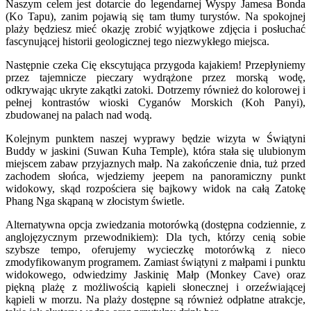
Naszym celem jest dotarcie do legendarnej Wyspy Jamesa Bonda
(Ko Tapu), zanim pojawią się tam tłumy turystów. Na spokojnej
plaży będziesz mieć okazję zrobić wyjątkowe zdjęcia i posłuchać
fascynującej historii geologicznej tego niezwykłego miejsca.
Następnie czeka Cię ekscytująca przygoda kajakiem! Przepłyniemy
przez tajemnicze pieczary wydrążone przez morską wodę,
odkrywając ukryte zakątki zatoki. Dotrzemy również do kolorowej i
pełnej kontrastów wioski Cyganów Morskich (Koh Panyi),
zbudowanej na palach nad wodą.
Kolejnym punktem naszej wyprawy będzie wizyta w Świątyni
Buddy w jaskini (Suwan Kuha Temple), która stała się ulubionym
miejscem zabaw przyjaznych małp. Na zakończenie dnia, tuż przed
zachodem słońca, wjedziemy jeepem na panoramiczny punkt
widokowy, skąd rozpościera się bajkowy widok na całą Zatokę
Phang Nga skąpaną w złocistym świetle.
Alternatywna opcja zwiedzania motorówką (dostępna codziennie, z
anglojęzycznym przewodnikiem): Dla tych, którzy cenią sobie
szybsze tempo, oferujemy wycieczkę motorówką z nieco
zmodyfikowanym programem. Zamiast świątyni z małpami i punktu
widokowego, odwiedzimy Jaskinię Małp (Monkey Cave) oraz
piękną plażę z możliwością kąpieli słonecznej i orzeźwiającej
kąpieli w morzu. Na plaży dostępne są również odpłatne atrakcje,