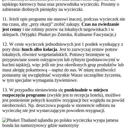
tajskiego kierowcy busa oraz przewodnika wycieczki. Prosimy o
zabieranie drobnych pieniędzy na wycieczki.
11. Jeżeli opis programu nie stanowi inaczej, podczas wycieczek nie
ma czasu, aby „przy okazji” zrobić zakupy.
Czas na zwiedzanie
jest cenny
i nie robimy przerw na lokalnych targowiskach i w
sklepach. (Wyjątki: Phuket po Zmroku, Kulinarne Fascynacje,)
12. W cenie wycieczek jednodniowych jest 1 posiłek wynikający z
pory dnia:
lunch albo kolacja
. Jest to zazwyczaj zestaw potraw
lokalnych, również wegetariańskich. Potrawy bezmięsne są
przyprawiane sosem ostrygowym lub rybnym (podstawowymi w
kuchni tajskiej), więc jeśli nie jesz określonych grup produktów lub
masz alergię pokarmową – napisz do nas. W miarę możliwości
postaramy się uwzględniać wszystkie Wasze szczególne życzenia,
w tym specjalne wymagania żywieniowe.
13. W przypadku niestawienia się
punktualnie w miejscu
rozpoczęcia programu
(zwykle jest to recepcja hotelu), możliwe
jest poniesienie pełnych kosztów rezygnacji bez względu na powód
nieobecności. Np. deszczowa pogoda w momencie odbioru na
wycieczkę nie jest wystarczającym powodem rezygnacji.