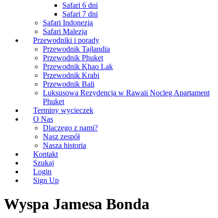
Safari 6 dni
Safari 7 dni
Safari Indonezja
Safari Malezja
Przewodniki i porady
Przewodnik Tajlandia
Przewodnik Phuket
Przewodnik Khao Lak
Przewodnik Krabi
Przewodnik Bali
Luksusowa Rezydencja w Rawaii Nocleg Apartament
Phuket
Terminy wycieczek
O Nas
Dlaczego z nami?
Nasz zespół
Nasza historia
Kontakt
Szukaj
Login
Sign Up
Wyspa Jamesa Bonda