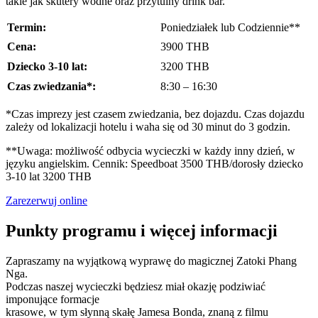
takie jak skutery wodne oraz przytulny drink bar.
Termin:
Poniedziałek lub Codziennie**
Cena:
3900 THB
Dziecko 3-10 lat:
3200 THB
Czas zwiedzania*:
8:30 – 16:30
*Czas imprezy jest czasem zwiedzania, bez dojazdu. Czas dojazdu
zależy od lokalizacji hotelu i waha się od 30 minut do 3 godzin.
**Uwaga: możliwość odbycia wycieczki w każdy inny dzień, w
języku angielskim. Cennik: Speedboat 3500 THB/dorosły dziecko
3-10 lat 3200 THB
Zarezerwuj online
Punkty programu i więcej informacji
Zapraszamy na wyjątkową wyprawę do magicznej Zatoki Phang
Nga.
Podczas naszej wycieczki będziesz miał okazję podziwiać
imponujące formacje
krasowe, w tym słynną skałę Jamesa Bonda, znaną z filmu