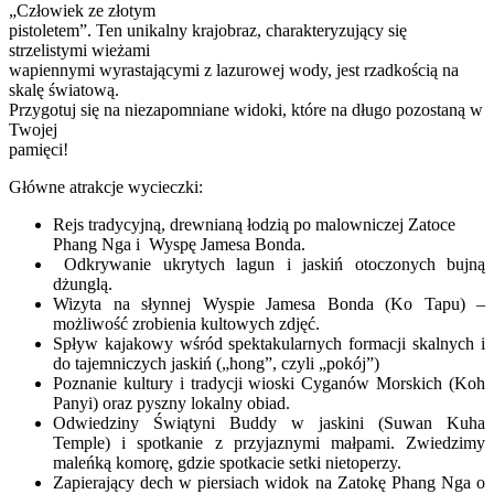
„Człowiek ze złotym
pistoletem”. Ten unikalny krajobraz, charakteryzujący się
strzelistymi wieżami
wapiennymi wyrastającymi z lazurowej wody, jest rzadkością na
skalę światową.
Przygotuj się na niezapomniane widoki, które na długo pozostaną w
Twojej
pamięci!
Główne atrakcje wycieczki:
Rejs tradycyjną, drewnianą łodzią po malowniczej Zatoce
Phang Nga i Wyspę Jamesa Bonda.
Odkrywanie ukrytych lagun i jaskiń otoczonych bujną
dżunglą.
Wizyta na słynnej Wyspie Jamesa Bonda (Ko Tapu) –
możliwość zrobienia kultowych zdjęć.
Spływ kajakowy wśród spektakularnych formacji skalnych i
do tajemniczych jaskiń („hong”, czyli „pokój”)
Poznanie kultury i tradycji wioski Cyganów Morskich (Koh
Panyi) oraz pyszny lokalny obiad.
Odwiedziny Świątyni Buddy w jaskini (Suwan Kuha
Temple) i spotkanie z przyjaznymi małpami. Zwiedzimy
maleńką komorę, gdzie spotkacie setki nietoperzy.
Zapierający dech w piersiach widok na Zatokę Phang Nga o