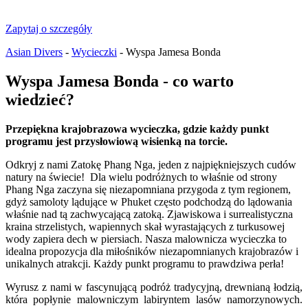
Zapytaj o szczegóły
Asian Divers
-
Wycieczki
-
Wyspa Jamesa Bonda
Wyspa Jamesa Bonda - co warto
wiedzieć?
Przepiękna krajobrazowa wycieczka, gdzie każdy punkt
programu jest przysłowiową wisienką na torcie.
Odkryj z nami Zatokę Phang Nga, jeden z najpiękniejszych cudów
natury na świecie!
Dla wielu podróżnych to właśnie od strony
Phang Nga zaczyna się niezapomniana przygoda z tym regionem,
gdyż samoloty lądujące w Phuket często podchodzą do lądowania
właśnie nad tą zachwycającą zatoką.
Zjawiskowa i surrealistyczna
kraina strzelistych, wapiennych skał wyrastających z turkusowej
wody zapiera dech w piersiach. Nasza malownicza wycieczka to
idealna propozycja dla miłośników niezapomnianych krajobrazów i
unikalnych atrakcji. Każdy punkt programu to prawdziwa perła!
Wyrusz z nami w fascynującą podróż tradycyjną, drewnianą łodzią,
która popłynie malowniczym labiryntem lasów namorzynowych.