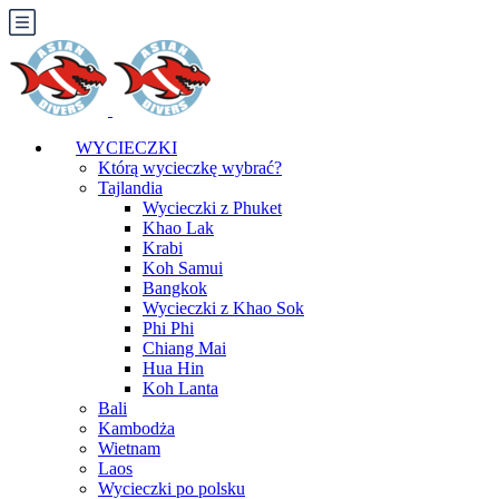
WYCIECZKI
Którą wycieczkę wybrać?
Tajlandia
Wycieczki z Phuket
Khao Lak
Krabi
Koh Samui
Bangkok
Wycieczki z Khao Sok
Phi Phi
Chiang Mai
Hua Hin
Koh Lanta
Bali
Kambodża
Wietnam
Laos
Wycieczki po polsku