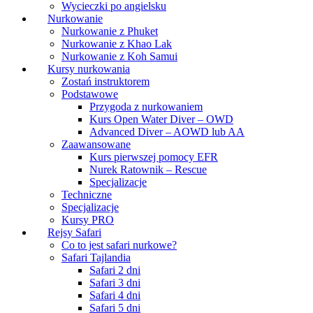
Wycieczki po angielsku
Nurkowanie
Nurkowanie z Phuket
Nurkowanie z Khao Lak
Nurkowanie z Koh Samui
Kursy nurkowania
Zostań instruktorem
Podstawowe
Przygoda z nurkowaniem
Kurs Open Water Diver – OWD
Advanced Diver – AOWD lub AA
Zaawansowane
Kurs pierwszej pomocy EFR
Nurek Ratownik – Rescue
Specjalizacje
Techniczne
Specjalizacje
Kursy PRO
Rejsy Safari
Co to jest safari nurkowe?
Safari Tajlandia
Safari 2 dni
Safari 3 dni
Safari 4 dni
Safari 5 dni